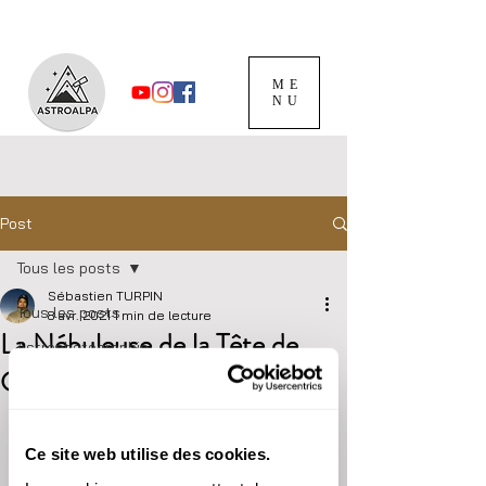
ME
NU
Post
Tous les posts
Sébastien TURPIN
Tous les posts
8 avr. 2021
1 min de lecture
La Nébuleuse de la Tête de
Astrophotographie
Cheval
Soirée astro
B33 - 2020/04/05
Ephémérides
Ce site web utilise des cookies.