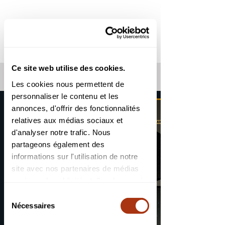
ME
NU
Ce site web utilise des cookies.
Les cookies nous permettent de
personnaliser le contenu et les
annonces, d'offrir des fonctionnalités
relatives aux médias sociaux et
d'analyser notre trafic. Nous
partageons également des
informations sur l'utilisation de notre
site avec nos partenaires de médias
sociaux, de publicité et d'analyse, qui
peuvent combiner celles-ci avec
Sélection
d'autres informations que vous leur
Nécessaires
du
avez fournies ou qu'ils ont collectées
consentement