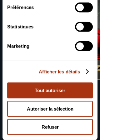
lors de votre utilisation de leurs
Préférences
services.
Statistiques
Marketing
Afficher les détails
Carte Cadeau
Tout autoriser
Astronomique
Autoriser la sélection
15 €
Refuser
Choisissez le montant :