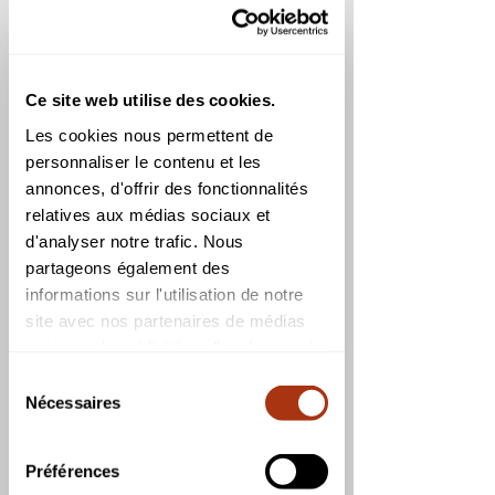
Ce site web utilise des cookies.
Les cookies nous permettent de
personnaliser le contenu et les
8 Octobre 2022
annonces, d'offrir des fonctionnalités
Conjonction entre Jupiter et la Lune.
relatives aux médias sociaux et
d'analyser notre trafic. Nous
partageons également des
informations sur l'utilisation de notre
site avec nos partenaires de médias
sociaux, de publicité et d'analyse, qui
peuvent combiner celles-ci avec
Sélection
d'autres informations que vous leur
Nécessaires
du
avez fournies ou qu'ils ont collectées
consentement
lors de votre utilisation de leurs
Préférences
services.
9 Octobre 2022