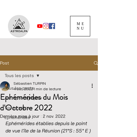
ME
NU
Post
Tous les posts
Sébastien TURPIN
Tous les posts
4 oct. 2022
1 min de lecture
Ephémérides du Mois
Astrophotographie
d'Octobre 2022
Soirée astro
Dernière mise à jour :
2 nov. 2022
Ephémérides
Ephémérides établies depuis le point 
de vue l'île de la Réunion (21°S : 55° E )