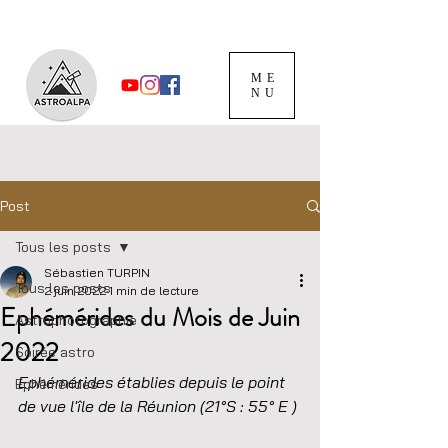
ME
NU
Post
Tous les posts
Sébastien TURPIN
Tous les posts
2 juin 2022
1 min de lecture
Ephémérides du Mois de Juin
Astrophotographie
2022
Soirée astro
Ephémérides établies depuis le point 
Ephémérides
de vue l'île de la Réunion (21°S : 55° E )