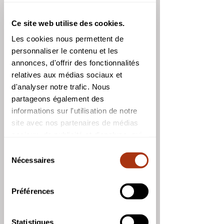
Pleine Lune  🌕. 
Ce site web utilise des cookies.
18 Juin 2022
Les cookies nous permettent de
personnaliser le contenu et les
Conjonction entre la Lune et Saturne. 
annonces, d'offrir des fonctionnalités
Mercure est à sa plus haute altitude 
relatives aux médias sociaux et
dans le ciel du petit matin.
d'analyser notre trafic. Nous
partageons également des
informations sur l'utilisation de notre
site avec nos partenaires de médias
sociaux, de publicité et d'analyse, qui
peuvent combiner celles-ci avec
Sélection
d'autres informations que vous leur
Nécessaires
du
avez fournies ou qu'ils ont collectées
consentement
lors de votre utilisation de leurs
Préférences
services.
Statistiques