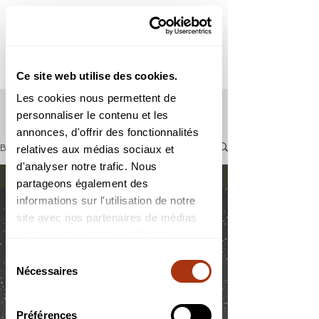
ME
NU
Ce site web utilise des cookies.
Les cookies nous permettent de
personnaliser le contenu et les
annonces, d'offrir des fonctionnalités
Blog
relatives aux médias sociaux et
d'analyser notre trafic. Nous
Soirée astro
partageons également des
informations sur l'utilisation de notre
Tous les posts
site avec nos partenaires de médias
Astrophotographie
sociaux, de publicité et d'analyse, qui
Soirée astro
peuvent combiner celles-ci avec
Sélection
Ephémérides
d'autres informations que vous leur
Nécessaires
du
avez fournies ou qu'ils ont collectées
consentement
lors de votre utilisation de leurs
Préférences